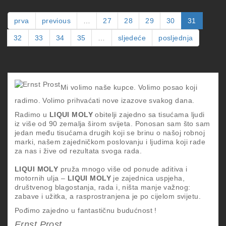
ZA
UL
prva
previous
…
27
28
29
30
31
32
33
34
35
…
sljedeće
posljednja
Mi volimo naše kupce. Volimo posao koji
radimo. Volimo prihvaćati nove izazove svakog dana.
Radimo u
LIQUI MOLY
obitelji zajedno sa tisućama ljudi
iz više od 90 zemalja širom svijeta. Ponosan sam što sam
jedan među tisućama drugih koji se brinu o našoj robnoj
marki, našem zajedničkom poslovanju i ljudima koji rade
za nas i žive od rezultata svoga rada.
LIQUI MOLY
pruža mnogo više od ponude aditiva i
motornih ulja –
LIQUI MOLY
je zajednica uspjeha,
društvenog blagostanja, rada i, ništa manje važnog:
zabave i užitka, a rasprostranjena je po cijelom svijetu.
Pođimo zajedno u fantastičnu budućnost !
Ernst Prost