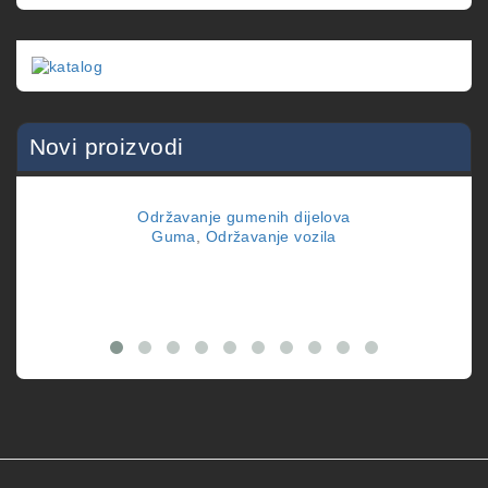
Novi proizvodi
Održavanje gumenih dijelova
Guma
,
Održavanje vozila