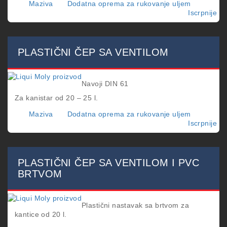
Maziva
Dodatna oprema za rukovanje uljem
Iscrpnije
o
PL
NA
SA
VE
PLASTIČNI ČEP SA VENTILOM
O
3/
Navoji DIN 61
Za kanistar od 20 – 25 l.
Maziva
Dodatna oprema za rukovanje uljem
Iscrpnije
o
PL
ČE
SA
VE
PLASTIČNI ČEP SA VENTILOM I PVC
BRTVOM
Plastični nastavak sa brtvom za
kantice od 20 l.