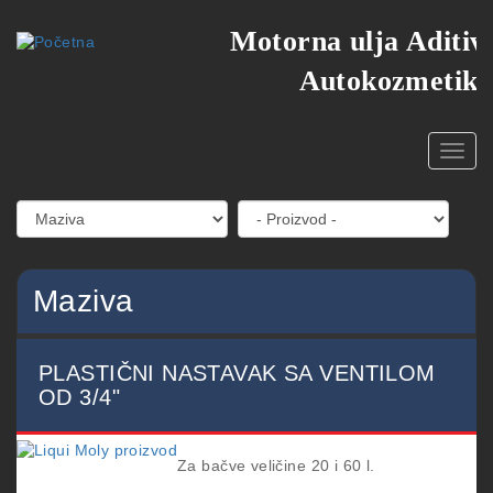
Skoči
Motorna ulja Aditivi
na
glavni
Autokozmetika
sadržaj
Toggl
navig
Maziva
PLASTIČNI NASTAVAK SA VENTILOM
OD 3/4"
Za bačve veličine 20 i 60 l.