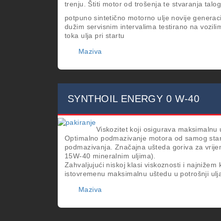
trenju. Štiti motor od trošenja te stvaranja talo
potpuno sintetično motorno ulje novije generac
dužim servisnim intervalima testirano na vozili
toka ulja pri startu
Maziva
SYNTHOIL ENERGY 0 W-40
Viskozitet koji osigurava maksimalnu 
Optimalno podmazivanje motora od samog start
podmazivanja. Značajna ušteda goriva za vrij
15W-40 mineralnim uljima).
Zahvaljujući niskoj klasi viskoznosti i najnižem
istovremenu maksimalnu uštedu u potrošnji ulj
Maziva