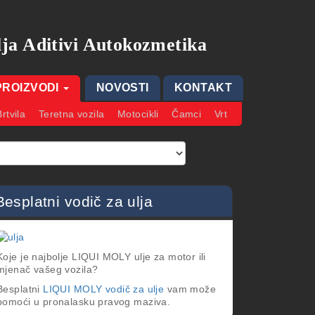
ja Aditivi Autokozmetika
PROIZVODI
NOVOSTI
KONTAKT
Brtvila
Teretna vozila
Motocikli
Čamci
Vrt
Besplatni vodič za ulja
Koje je najbolje LIQUI MOLY ulje za motor ili
mjenač vašeg vozila?
Besplatni
LIQUI MOLY vodič za ulje
vam može
pomoći u pronalasku pravog maziva.