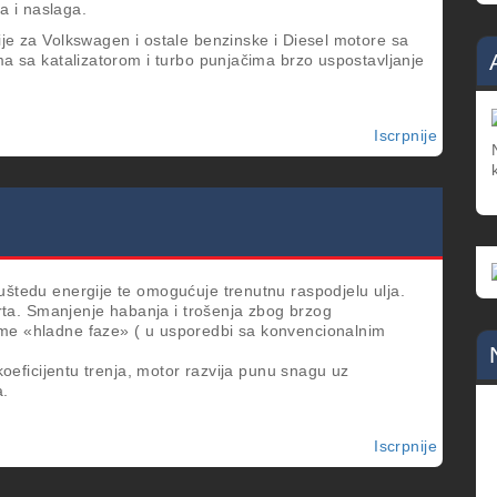
ga i naslaga.
ije za Volkswagen i ostale benzinske i Diesel motore sa
ma sa katalizatorom i turbo punjačima brzo uspostavljanje
Iscrpnije
o
SYNTH
LONGT
PLUS
0
W-
30
uštedu energije te omogućuje trenutnu raspodjelu ulja.
a. Smanjenje habanja i trošenja zbog brzog
eme «hladne faze» ( u usporedbi sa konvencionalnim
 koeficijentu trenja, motor razvija punu snagu uz
a.
Iscrpnije
o
SYNTH
ENERG