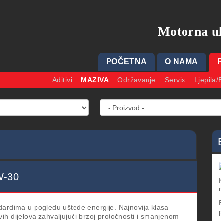
Motorna ul
POČETNA
O NAMA
Aditivi
MAZIVA
Održavanje
Servis
Ljepila/
W-30
dardima u pogledu uštede energije. Najnovija klasa
h dijelova zahvaljujući brzoj protočnosti i smanjenom