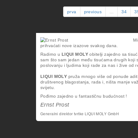
prva
previous
…
34
3
Mi
prihvaćati nove izazove svakog dana.
Radimo u
LIQUI MOLY
obitelji zajedno sa tis
sam što sam jedan među tisućama drugih koji 
poslovanju i ljudima koji rade za nas i žive od 
LIQUI MOLY
pruža mnogo više od ponude aditi
društvenog blagostanja, rada i, ništa manje važ
svijetu.
Pođimo zajedno u fantastičnu budućnost !
Ernst Prost
Generalni direktor tvrtke LIQUI MOLY GmbH