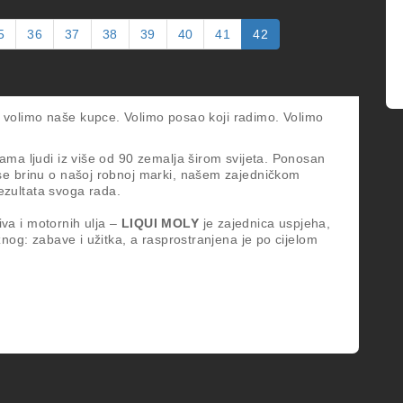
0
W-
5
36
37
38
39
40
41
42
40
 volimo naše kupce. Volimo posao koji radimo. Volimo
ućama ljudi iz više od 90 zemalja širom svijeta. Ponosan
se brinu o našoj robnoj marki, našem zajedničkom
rezultata svoga rada.
va i motornih ulja –
LIQUI MOLY
je zajednica uspjeha,
nog: zabave i užitka, a rasprostranjena je po cijelom