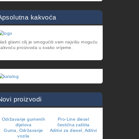
Apsolutna kakvoća
Naš glavni cilj je omogućiti vam najvišu moguću
OIL
kakvoću proizvoda u svako vrijeme.
IME
Novi proizvodi
Održavanje gumenih
Pro-Line diesel
SAE 5W-30
dijelova
čestična zaštita
Motorna ulja
,
Tere
Guma
,
Održavanje
Aditivi za diesel
,
Aditivi
vozila
OIL
vozila
Y