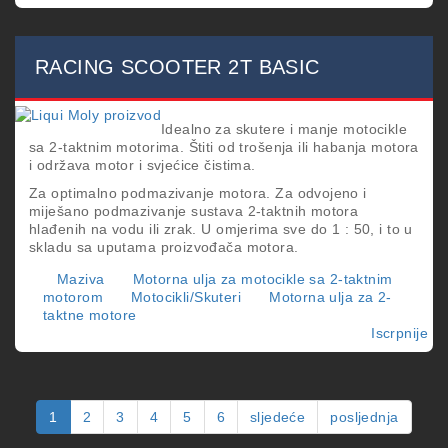
RA
S
2T
SE
RACING SCOOTER 2T BASIC
Idealno za skutere i manje motocikle
sa 2-taktnim motorima. Štiti od trošenja ili habanja motora
i održava motor i svjećice čistima.
Za optimalno podmazivanje motora. Za odvojeno i
miješano podmazivanje sustava 2-taktnih motora
hlađenih na vodu ili zrak. U omjerima sve do 1 : 50, i to u
skladu sa uputama proizvođača motora.
Maziva
Motorna ulja za motocikle sa 2-taktnim
motorom
Motocikli/Skuteri
Motorna ulja za 2-
taktne motore
Iscrpnije
o
RA
S
2T
BA
1
2
3
4
5
6
sljedeće
posljednja