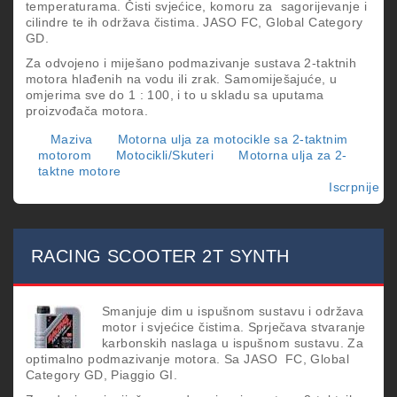
temperaturama. Čisti svjećice, komoru za sagorijevanje i
cilindre te ih održava čistima. JASO FC, Global Category
GD.
Za odvojeno i miješano podmazivanje sustava 2-taktnih
motora hlađenih na vodu ili zrak. Samomiješajuće, u
omjerima sve do 1 : 100, i to u skladu sa uputama
proizvođača motora.
Maziva
Motorna ulja za motocikle sa 2-taktnim
motorom
Motocikli/Skuteri
Motorna ulja za 2-
taktne motore
Iscrpnije
o
RA
SY
2T
RACING SCOOTER 2T SYNTH
Smanjuje dim u ispušnom sustavu i održava
motor i svjećice čistima. Sprječava stvaranje
karbonskih naslaga u ispušnom sustavu. Za
optimalno podmazivanje motora. Sa JASO FC, Global
Category GD, Piaggio GI.