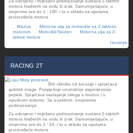
Za odvojeno i miješano podmazivanje sustava 2-taktnih
motora hlađenih na vodu ili zrak. Samomiješajuće, u
omjerima sve do 1 : 100, i to u skladu sa uputama
proizvođača motora.
Maziva
Motorna ulja za motocikle sa 2-taktnim
motorom
Motocikli/Skuteri
Motorna ulja za 2-
taktne motore
Iscrpnije
o
RA
S
2T
SY
RACING 2T
Štiti cilindre od korozije i sprječava
gubitak snage. Pospješuje unutrašnje sagorijevanje
pepela. Sprječava nastajanje taloga u motoru i u
ispušnom sistemu. Sa izuzetnim svojstvima
podmazivanja.
Za odvojeno i miješano podmazivanje sustava 2-taktnih
motora hlađenih na vodu ili zrak. Samomiješajuće, u
omjerima sve do 1 : 50, i to u skladu sa uputama
proizvođača motora.