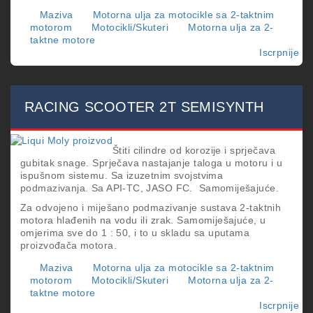
Maziva
Motorna ulja za motocikle sa 2-taktnim
motorom
Motocikli/Skuteri
Motorna ulja za 2-
taktne motore
Iscrpnije
o
RA
2T
RACING SCOOTER 2T SEMISYNTH
Štiti cilindre od korozije i sprječava
gubitak snage. Sprječava nastajanje taloga u motoru i u
ispušnom sistemu. Sa izuzetnim svojstvima
podmazivanja. Sa API-TC, JASO FC. Samomiješajuće.
Za odvojeno i miješano podmazivanje sustava 2-taktnih
motora hlađenih na vodu ili zrak. Samomiješajuće, u
omjerima sve do 1 : 50, i to u skladu sa uputama
proizvođača motora.
Maziva
Motorna ulja za motocikle sa 2-taktnim
motorom
Motocikli/Skuteri
Motorna ulja za 2-
taktne motore
Iscrpnije
o