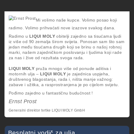
Mi volimo naše kupce. Volimo posao koji
radimo. Volimo prihvaćati nove izazove svakog dana.
Radimo u
LIQUI MOLY
obitelji zajedno sa tisućama ljudi
iz više od 90 zemalja širom svijeta. Ponosan sam što sam
jedan među tisućama drugih koji se brinu o našoj robnoj
marki, našem zajedničkom poslovanju i ljudima koji rade
za nas i žive od rezultata svoga rada.
LIQUI MOLY
pruža mnogo više od ponude aditiva i
motornih ulja –
LIQUI MOLY
je zajednica uspjeha,
društvenog blagostanja, rada i, ništa manje važnog:
zabave i užitka, a rasprostranjena je po cijelom svijetu.
Pođimo zajedno u fantastičnu budućnost !
Ernst Prost
Generalni direktor tvrtke LIQUI MOLY GmbH
Besplatni vodič za ulja