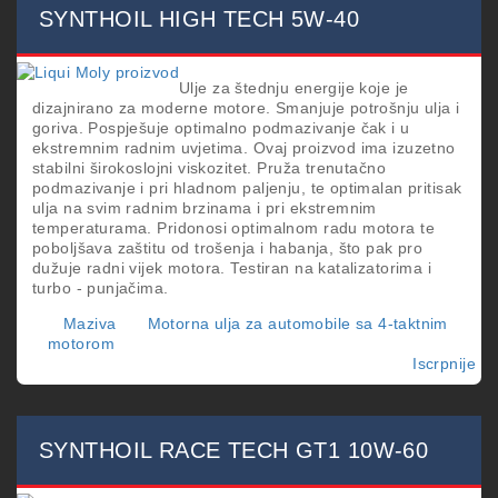
30
SYNTHOIL HIGH TECH 5W-40
Ulje za štednju energije koje je
dizajnirano za moderne motore. Smanjuje potrošnju ulja i
goriva. Pospješuje optimalno podmazivanje čak i u
ekstremnim radnim uvjetima. Ovaj proizvod ima izuzetno
stabilni širokoslojni viskozitet. Pruža trenutačno
podmazivanje i pri hladnom paljenju, te optimalan pritisak
ulja na svim radnim brzinama i pri ekstremnim
temperaturama. Pridonosi optimalnom radu motora te
poboljšava zaštitu od trošenja i habanja, što pak pro
dužuje radni vijek motora. Testiran na katalizatorima i
turbo - punjačima.
Maziva
Motorna ulja za automobile sa 4-taktnim
motorom
Iscrpnije
o
SY
HI
TE
5W
SYNTHOIL RACE TECH GT1 10W-60
40