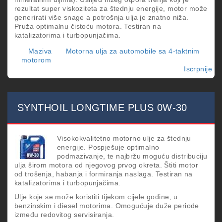
rezultat super viskoziteta za štednju energije, motor može
generirati više snage a potrošnja ulja je znatno niža.
Pruža optimalnu čistoću motora. Testiran na
katalizatorima i turbopunjačima.
Maziva
Motorna ulja za automobile sa 4-taktnim
motorom
Iscrpnije
o
SY
E
0W
40
SYNTHOIL LONGTIME PLUS 0W-30
Visokokvalitetno motorno ulje za štednju
energije. Pospješuje optimalno
podmazivanje, te najbržu moguću distribuciju
ulja širom motora od njegovog prvog okreta. Štiti motor
od trošenja, habanja i formiranja naslaga. Testiran na
katalizatorima i turbopunjačima.
Ulje koje se može koristiti tijekom cijele godine, u
benzinskim i diesel motorima. Omogućuje duže periode
između redovitog servisiranja.