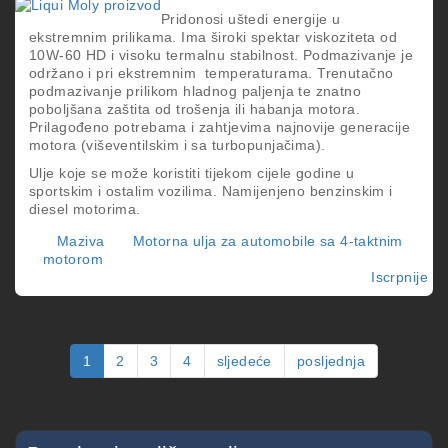
Pridonosi uštedi energije u
ekstremnim prilikama. Ima široki spektar viskoziteta od
10W-60 HD i visoku termalnu stabilnost. Podmazivanje je
održano i pri ekstremnim temperaturama. Trenutačno
podmazivanje prilikom hladnog paljenja te znatno
poboljšana zaštita od trošenja ili habanja motora.
Prilagođeno potrebama i zahtjevima najnovije generacije
motora (viševentilskim i sa turbopunjačima).
Ulje koje se može koristiti tijekom cijele godine u
sportskim i ostalim vozilima. Namijenjeno benzinskim i
diesel motorima.
Maziva
Motorna ulja za automobile sa 4-taktnim
motorom
Iscrpnije
o
SY
RA
TE
GT
1
2
3
4
sljedeće
posljednja
10
60