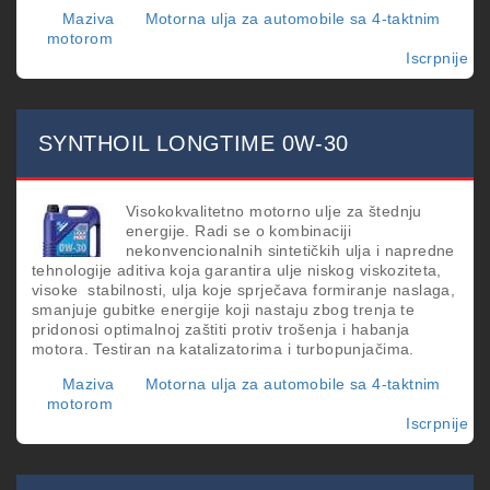
Maziva
Motorna ulja za automobile sa 4-taktnim
motorom
Iscrpnije
o
SY
LO
PL
0W
SYNTHOIL LONGTIME 0W-30
30
Visokokvalitetno motorno ulje za štednju
energije. Radi se o kombinaciji
nekonvencionalnih sintetičkih ulja i napredne
tehnologije aditiva koja garantira ulje niskog viskoziteta,
visoke stabilnosti, ulja koje sprječava formiranje naslaga,
smanjuje gubitke energije koji nastaju zbog trenja te
pridonosi optimalnoj zaštiti protiv trošenja i habanja
motora. Testiran na katalizatorima i turbopunjačima.
Maziva
Motorna ulja za automobile sa 4-taktnim
motorom
Iscrpnije
o
SY
LO
0W