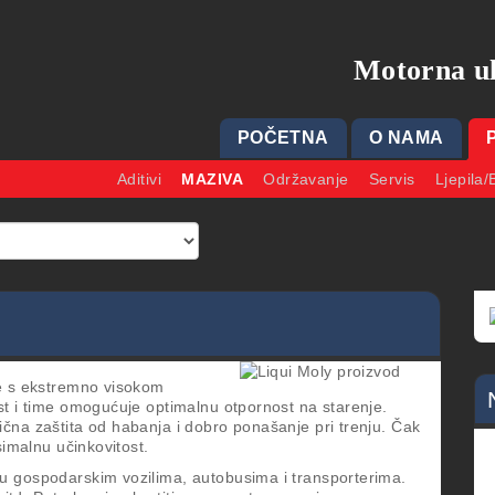
Motorna ul
POČETNA
O NAMA
Aditivi
MAZIVA
Održavanje
Servis
Ljepila/
če s ekstremno visokom
st i time omogućuje optimalnu otpornost na starenje.
čna zaštita od habanja i dobro ponašanje pri trenju. Čak
simalnu učinkovitost.
u gospodarskim vozilima, autobusima i transporterima.