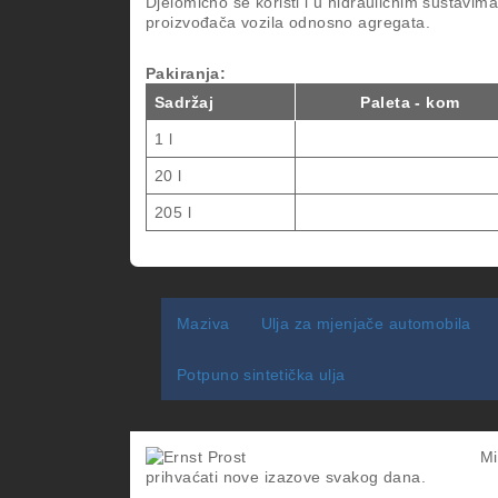
Djelomično se koristi i u hidrauličnim sustavima
proizvođača vozila odnosno agregata.
Pakiranja:
Sadržaj
Paleta - kom
1 l
20 l
205 l
Maziva
Ulja za mjenjače automobila
Potpuno sintetička ulja
Mi
prihvaćati nove izazove svakog dana.