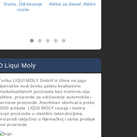
Guma
,
Održavanje
Aditivi za diesel
,
Aditivi
vozila
vozila
O Liqui Moly
Tvrtka LIQUI MOLY GmbH iz Ulma na jugu
Njemačke nudi široku paletu kvalitativno
visokokvalitetnih proizvoda kao motorna ulja,
aditive, proizvode za održavanje automobila i
servisne proizvode. Asortiman obuhvaća preko
4000 artikala. LIQUI MOLY razvija i testira
svoje proizvode u vlastitim laboratorijima,
proizvodi isključivo u Njemačkoj i sama prodaje
sve proizvode.