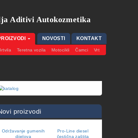
ja Aditivi Autokozmetika
PROIZVODI
NOVOSTI
KONTAKT
Brtvila
Teretna vozila
Motocikli
Čamci
Vrt
Novi proizvodi
Održavanje gumenih
Pro-Line diesel
SAE 5W-30
dijelova
čestična zaštita
Motorna ulja
,
Tere