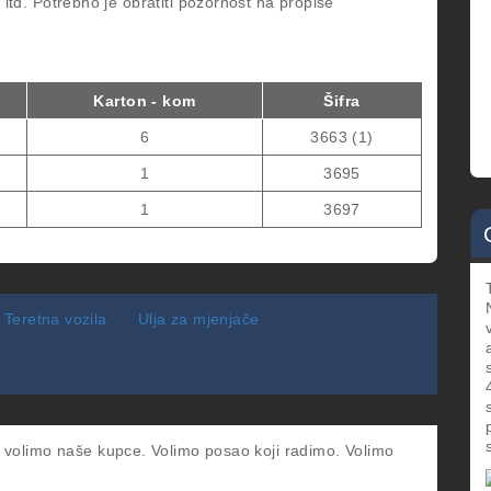
 itd. Potrebno je obratiti pozornost na propise
Karton - kom
Šifra
6
3663 (1)
1
3695
1
3697
Teretna vozila
Ulja za mjenjače
 volimo naše kupce. Volimo posao koji radimo. Volimo