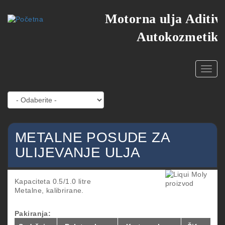
Skoči
Motorna ulja Aditivi
na
glavni
Autokozmetika
sadržaj
Toggl
navig
METALNE POSUDE ZA
ULIJEVANJE ULJA
Kapaciteta 0.5/1.0 litre
Metalne, kalibrirane.
Pakiranja: