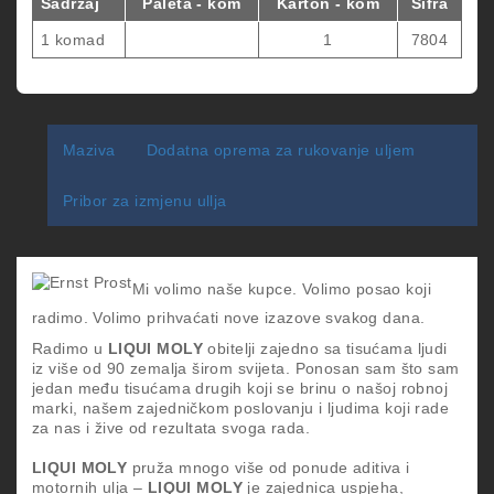
Sadržaj
Paleta - kom
Karton - kom
Šifra
1 komad
1
7804
Maziva
Dodatna oprema za rukovanje uljem
Pribor za izmjenu ullja
Mi volimo naše kupce. Volimo posao koji
radimo. Volimo prihvaćati nove izazove svakog dana.
Radimo u
LIQUI MOLY
obitelji zajedno sa tisućama ljudi
iz više od 90 zemalja širom svijeta. Ponosan sam što sam
jedan među tisućama drugih koji se brinu o našoj robnoj
marki, našem zajedničkom poslovanju i ljudima koji rade
za nas i žive od rezultata svoga rada.
LIQUI MOLY
pruža mnogo više od ponude aditiva i
motornih ulja –
LIQUI MOLY
je zajednica uspjeha,