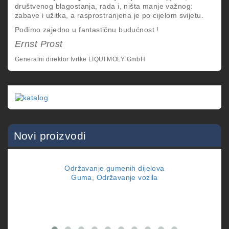
društvenog blagostanja, rada i, ništa manje važnog:
zabave i užitka, a rasprostranjena je po cijelom svijetu.
Pođimo zajedno u fantastičnu budućnost !
Ernst Prost
Generalni direktor tvrtke LIQUI MOLY GmbH
Novi proizvodi
Održavanje gumenih dijelova
Guma
,
Održavanje vozila