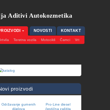
ja Aditivi Autokozmetika
PROIZVODI
NOVOSTI
KONTAKT
Brtvila
Teretna vozila
Motocikli
Čamci
Vrt
Novi proizvodi
Održavanje gumenih
Pro-Line diesel
SAE 5W-30
dijelova
čestična zaštita
Motorna ulja
,
Tere