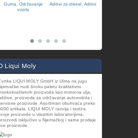
Guma
,
Održavanje
Aditivi za diesel
,
Aditivi
vozila
vozila
O Liqui Moly
Tvrtka LIQUI MOLY GmbH iz Ulma na jugu
Njemačke nudi široku paletu kvalitativno
visokokvalitetnih proizvoda kao motorna ulja,
aditive, proizvode za održavanje automobila i
servisne proizvode. Asortiman obuhvaća preko
4000 artikala. LIQUI MOLY razvija i testira
svoje proizvode u vlastitim laboratorijima,
proizvodi isključivo u Njemačkoj i sama prodaje
sve proizvode.