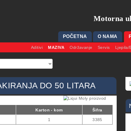
Motorna ul
POČETNA
O NAMA
Aditivi
MAZIVA
Održavanje
Servis
Ljepila/
AKIRANJA DO 50 LITARA
Karton - kom
Šifra
1
3385