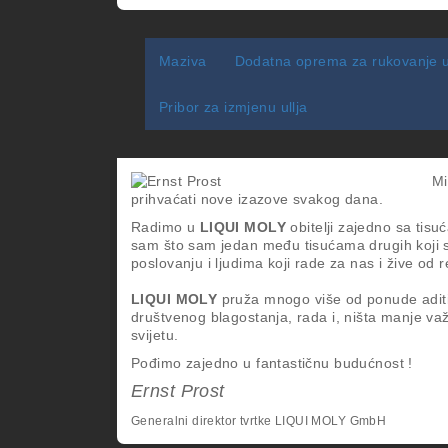
Maziva
Dodatna oprema za rukovanje 
Pribor za izmjenu ullja
Mi
prihvaćati nove izazove svakog dana.
Radimo u
LIQUI MOLY
obitelji zajedno sa tis
sam što sam jedan među tisućama drugih koji 
poslovanju i ljudima koji rade za nas i žive od 
LIQUI MOLY
pruža mnogo više od ponude aditi
društvenog blagostanja, rada i, ništa manje važ
svijetu.
Pođimo zajedno u fantastičnu budućnost !
Ernst Prost
Generalni direktor tvrtke LIQUI MOLY GmbH