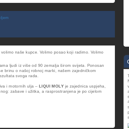
uljem
 volimo naše kupce. Volimo posao koji radimo. Volimo
ućama ljudi iz više od 90 zemalja širom svijeta. Ponosan
se brinu o našoj robnoj marki, našem zajedničkom
rezultata svoga rada.
va i motornih ulja –
LIQUI MOLY
je zajednica uspjeha,
nog: zabave i užitka, a rasprostranjena je po cijelom